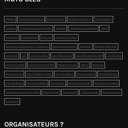
#MeToo
Ambiance Estivale
Campo Santo
Château D'Aubiry
Ciné-Concert
Cinéma
Cinéma Sous Les Étoiles.
Concert
Conférence De Presse
Céret
Dhamma
Déferlantes
Festival
Festival De Thuir
Festival La Cerise Sur Le Château
Festival Épicurien
Get Busy
Gimme The Light
Interview
Lac
Le Grand Bleu
Les Déferlantes
Les Déferlantes 2018
Lili Charles
Live Au Campo
Live Au Campo 2018
Masterclasses
Metal
Musique
Musique Live
Parc D'Aubiry Ceret
Parc D’Aubiry
Parc Palauda
Pascal Obispo
Patrick Bruel
Peliculive 2023
Perpignan
Remix Années 80
Rosanna Arquette
Scène Musicale Française
Scène Vigne
Supamoon
Villa Palauda
Électro-House
Éric Serra
ORGANISATEURS ?