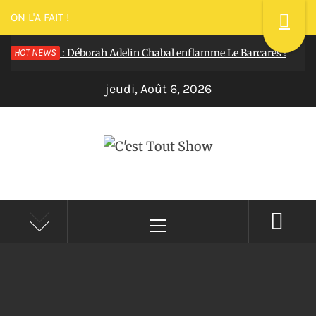
ON L'A FAIT !
sillon 2025 : Déborah Adelin Chabal enflamme Le Barcarès !
HOT NEWS
Il
jeudi, Août 6, 2026
C'EST TOUT SHOW
Reportages Spectacles Concerts Théâtre Danse