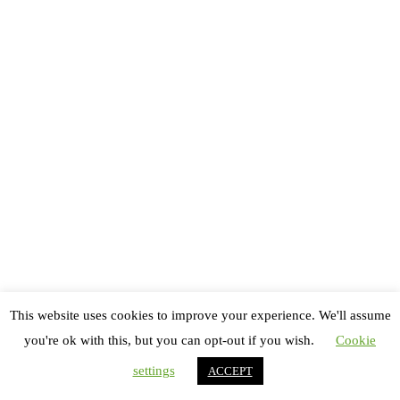
🎺 Aïoli Beach : toujours aussi
déjantés !
Entre les concerts, notre fanfare préférée
Aïoli Beach
a
continué à nous régaler avec son délire festif. Danse,
chant, bonne humeur… ces mecs savent comment
maintenir l’ambiance entre chaque passage d’artiste !
This website uses cookies to improve your experience. We'll assume
you're ok with this, but you can opt-out if you wish.
Cookie
settings
ACCEPT