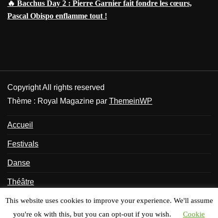
🔥 Bacchus Day 2 : Pierre Garnier fait fondre les cœurs,
Pascal Obispo enflamme tout !
Copyright All rights reserved
Thème : Royal Magazine par
ThemeinWP
Accueil
Festivals
Danse
Théâtre
Bêtisier
This website uses cookies to improve your experience. We'll assume
you're ok with this, but you can opt-out if you wish.
Cookie