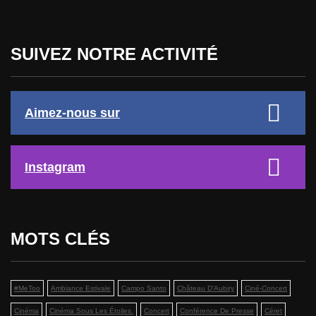
SUIVEZ NOTRE ACTIVITÉ
Aimez-nous sur
Instagram
MOTS CLÉS
#MeToo
Ambiance Estivale
Campo Santo
Château D'Aubiry
Ciné-Concert
Cinéma
Cinéma Sous Les Étoiles.
Concert
Conférence De Presse
Céret