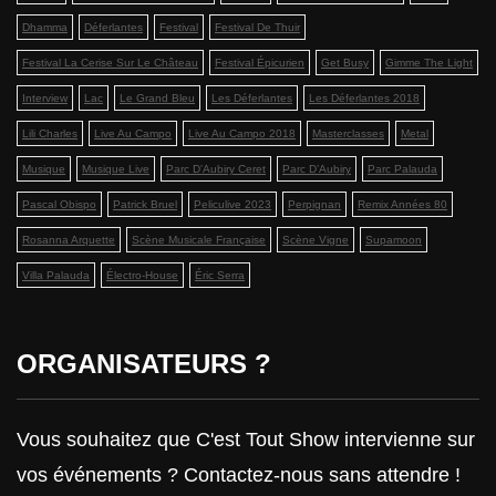
Dhamma
Déferlantes
Festival
Festival De Thuir
Festival La Cerise Sur Le Château
Festival Épicurien
Get Busy
Gimme The Light
Interview
Lac
Le Grand Bleu
Les Déferlantes
Les Déferlantes 2018
Lili Charles
Live Au Campo
Live Au Campo 2018
Masterclasses
Metal
Musique
Musique Live
Parc D'Aubiry Ceret
Parc D’Aubiry
Parc Palauda
Pascal Obispo
Patrick Bruel
Peliculive 2023
Perpignan
Remix Années 80
Rosanna Arquette
Scène Musicale Française
Scène Vigne
Supamoon
Villa Palauda
Électro-House
Éric Serra
ORGANISATEURS ?
Vous souhaitez que C'est Tout Show intervienne sur
vos événements ? Contactez-nous sans attendre !