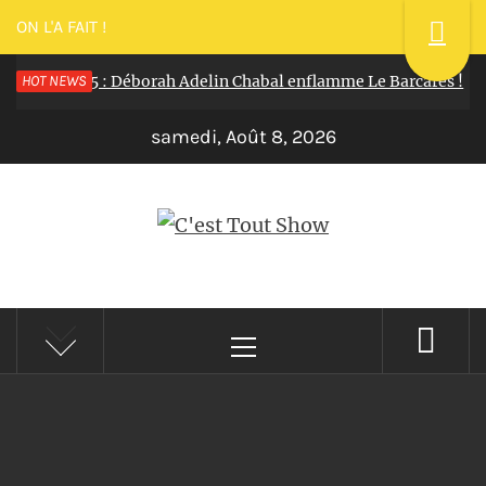
ON L'A FAIT !
sillon 2025 : Déborah Adelin Chabal enflamme Le Barcarès !
HOT NEWS
samedi, Août 8, 2026
C'EST TOUT SHOW
Reportages Spectacles Concerts Théâtre Danse