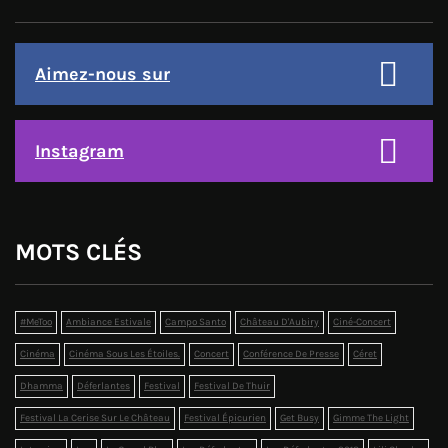
Aimez-nous sur
Instagram
MOTS CLÉS
#MeToo
Ambiance Estivale
Campo Santo
Château D'Aubiry
Ciné-Concert
Cinéma
Cinéma Sous Les Étoiles.
Concert
Conférence De Presse
Céret
Dhamma
Déferlantes
Festival
Festival De Thuir
Festival La Cerise Sur Le Château
Festival Épicurien
Get Busy
Gimme The Light