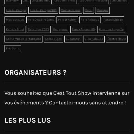
Interview
Lac
Le Grand Bleu
Les Déferlantes
Les Déferlantes 2018
Lili Charles
Live Au Campo
Live Au Campo 2018
Masterclasses
Metal
Musique
Musique Live
Parc D'Aubiry Ceret
Parc D’Aubiry
Parc Palauda
Pascal Obispo
Patrick Bruel
Peliculive 2023
Perpignan
Remix Années 80
Rosanna Arquette
Scène Musicale Française
Scène Vigne
Supamoon
Villa Palauda
Électro-House
Éric Serra
ORGANISATEURS ?
Vous souhaitez que C'est Tout Show intervienne sur
vos événements ? Contactez-nous sans attendre !
LES PLUS LUS