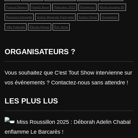
Pascal Obispo
Patrick Bruel
Peliculive 2023
Perpignan
Remix Années 80
Rosanna Arquette
Scène Musicale Française
Scène Vigne
Supamoon
Villa Palauda
Électro-House
Éric Serra
ORGANISATEURS ?
Vous souhaitez que C'est Tout Show intervienne sur
vos événements ? Contactez-nous sans attendre !
LES PLUS LUS