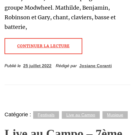
groupe Modwheel. Mathilde, Benjamin,
Robinson et Gary, chant, claviers, basse et
batterie,
CONTINUER LA LECTURE
Publié le
25 juillet 2022
Rédigé par
Josiane Coranti
Catégorie :
Festivals
Live au Campo
Musique
Live au Campo – 7ème