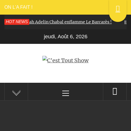
ON L'A FAIT !
025 : Déborah Adelin Chabal enflamme Le Barcarès !
HOT NEWS
Il y a 1 
jeudi, Août 6, 2026
C'EST TOUT SHOW
Reportages Spectacles Concerts Théâtre Danse