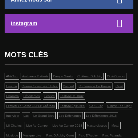
Instagram
MOTS CLÉS
#MeToo
Ambiance Estivale
Campo Santo
Château D'Aubiry
Ciné-Concert
Cinéma
Cinéma Sous Les Étoiles.
Concert
Conférence De Presse
Céret
Dhamma
Déferlantes
Festival
Festival De Thuir
Festival La Cerise Sur Le Château
Festival Épicurien
Get Busy
Gimme The Light
Interview
Lac
Le Grand Bleu
Les Déferlantes
Les Déferlantes 2018
Lili Charles
Live Au Campo
Live Au Campo 2018
Masterclasses
Metal
Musique
Musique Live
Parc D'Aubiry Ceret
Parc D’Aubiry
Parc Palauda