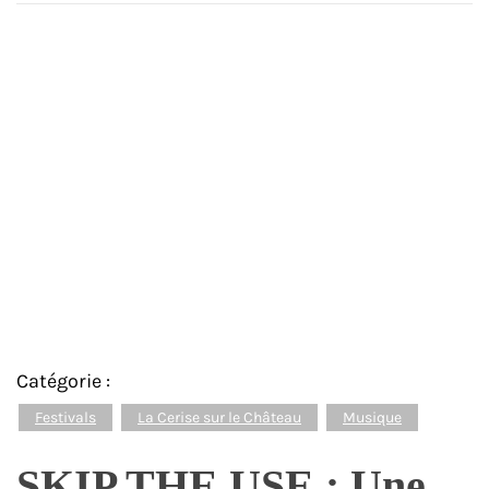
Catégorie :
Festivals
La Cerise sur le Château
Musique
SKIP THE USE : Une