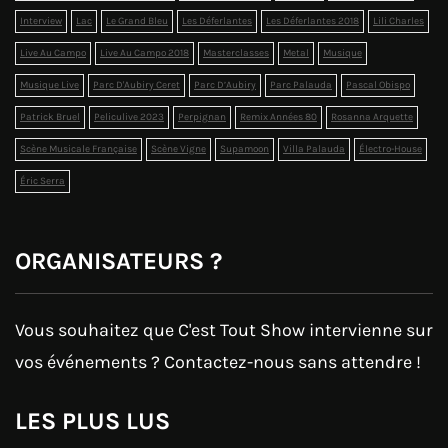
Interview
Lac
Le Grand Bleu
Les Déferlantes
Les Déferlantes 2018
Lili Charles
Live Au Campo
Live Au Campo 2018
Masterclasses
Metal
Musique
Musique Live
Parc D'Aubiry Ceret
Parc D’Aubiry
Parc Palauda
Pascal Obispo
Patrick Bruel
Peliculive 2023
Perpignan
Remix Années 80
Rosanna Arquette
Scène Musicale Française
Scène Vigne
Supamoon
Villa Palauda
Électro-House
Éric Serra
ORGANISATEURS ?
Vous souhaitez que C'est Tout Show intervienne sur
vos événements ? Contactez-nous sans attendre !
LES PLUS LUS