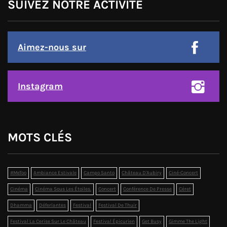
SUIVEZ NOTRE ACTIVITÉ
Aimez-nous sur
Instagram
MOTS CLÉS
#MeToo
Ambiance Estivale
Campo Santo
Château D'Aubiry
Ciné-Concert
Cinéma
Cinéma Sous Les Étoiles.
Concert
Conférence De Presse
Céret
Dhamma
Déferlantes
Festival
Festival De Thuir
Festival La Cerise Sur Le Château
Festival Épicurien
Get Busy
Gimme The Light