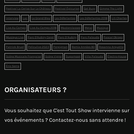
Festival La Cerise Sur Le Château
Festival Épicurien
Get Busy
Gimme The Light
Interview
Lac
Le Grand Bleu
Les Déferlantes
Les Déferlantes 2018
Lili Charles
Live Au Campo
Live Au Campo 2018
Masterclasses
Metal
Musique
Musique Live
Parc D'Aubiry Ceret
Parc D’Aubiry
Parc Palauda
Pascal Obispo
Patrick Bruel
Peliculive 2023
Perpignan
Remix Années 80
Rosanna Arquette
Scène Musicale Française
Scène Vigne
Supamoon
Villa Palauda
Électro-House
Éric Serra
ORGANISATEURS ?
Vous souhaitez que C'est Tout Show intervienne sur
vos événements ? Contactez-nous sans attendre !