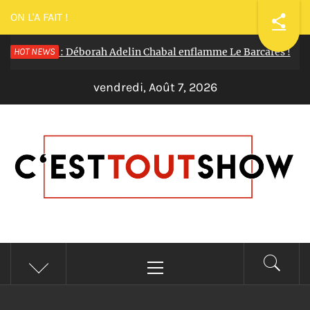
ON L'A FAIT !
llon 2025 : Déborah Adelin Chabal enflamme Le Barcarès !
HOT NEWS
I
vendredi, Août 7, 2026
C'EST TOUT SHOW
Reportages Spectacles Concerts Théâtre Danse