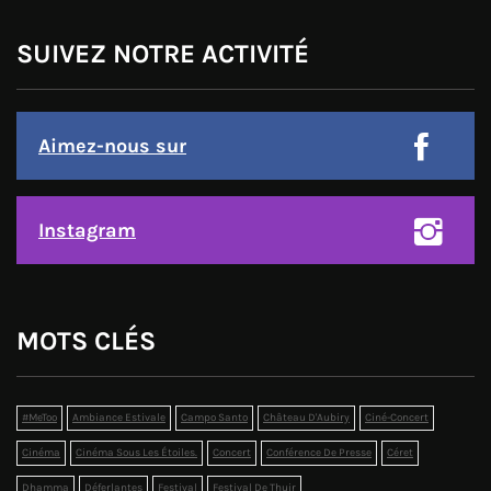
SUIVEZ NOTRE ACTIVITÉ
Aimez-nous sur
Instagram
MOTS CLÉS
#MeToo
Ambiance Estivale
Campo Santo
Château D'Aubiry
Ciné-Concert
Cinéma
Cinéma Sous Les Étoiles.
Concert
Conférence De Presse
Céret
Dhamma
Déferlantes
Festival
Festival De Thuir