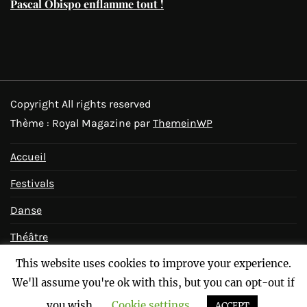
Pascal Obispo enflamme tout !
Copyright All rights reserved
Thème : Royal Magazine par
ThemeinWP
Accueil
Festivals
Danse
Théâtre
This website uses cookies to improve your experience.
Bêtisier
We'll assume you're ok with this, but you can opt-out if
Contactez-nous !
you wish.
Cookie settings
ACCEPT