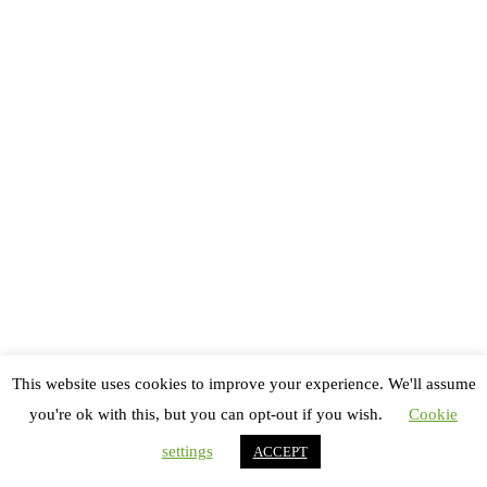
vos événements ? Contactez-nous sans attendre !
LES PLUS LUS
Publié le
18 Août 2025
This website uses cookies to improve your experience. We'll assume
👑 Miss Roussillon 2025 : Déborah Adelin Chabal enflamme
you're ok with this, but you can opt-out if you wish.
Cookie
Le Barcarès !
settings
ACCEPT