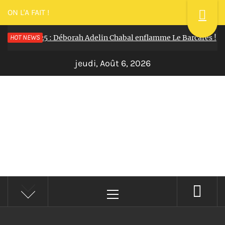
ON L'A FAIT !
ssillon 2025 : Déborah Adelin Chabal enflamme Le Barcarès !
HOT NEWS
jeudi, Août 6, 2026
C'EST TOUT SHOW
Reportages Spectacles Concerts Théâtre Danse