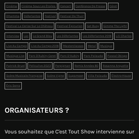
Cinéma
Cinéma Sous Les Étoiles.
Concert
Conférence De Presse
Céret
Dhamma
Déferlantes
Festival
Festival De Thuir
Festival La Cerise Sur Le Château
Festival Épicurien
Get Busy
Gimme The Light
Interview
Lac
Le Grand Bleu
Les Déferlantes
Les Déferlantes 2018
Lili Charles
Live Au Campo
Live Au Campo 2018
Masterclasses
Metal
Musique
Musique Live
Parc D'Aubiry Ceret
Parc D’Aubiry
Parc Palauda
Pascal Obispo
Patrick Bruel
Peliculive 2023
Perpignan
Remix Années 80
Rosanna Arquette
Scène Musicale Française
Scène Vigne
Supamoon
Villa Palauda
Électro-House
Éric Serra
ORGANISATEURS ?
Vous souhaitez que C'est Tout Show intervienne sur