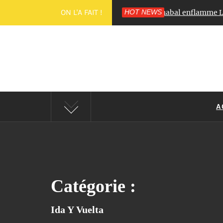
ON L'A FAIT !
👑 Miss Roussillon 2025 : Déborah Adelin Chabal enflamme Le Bar
HOT NEWS
C'E
A
Catégorie :
Ida Y Vuelta