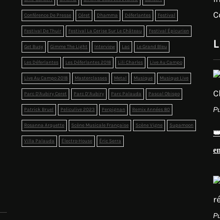
C
Conférence De Presse
Céret
Dhamma
Déferlantes
Festival
Festival De Thuir
Festival La Cerise Sur Le Château
Festival Épicurien
L
Get Busy
Gimme The Light
Interview
Lac
Le Grand Bleu
Les Déferlantes
Les Déferlantes 2018
Lili Charles
Live Au Campo
Live Au Campo 2018
Masterclasses
Metal
Musique
Musique Live
Parc D'Aubiry Ceret
Parc D’Aubiry
Parc Palauda
Pascal Obispo
Pu
Patrick Bruel
Peliculive 2023
Perpignan
Remix Années 80
Rosanna Arquette
Scène Musicale Française
Scène Vigne
Supamoon

Villa Palauda
Électro-House
Éric Serra
e
Pu