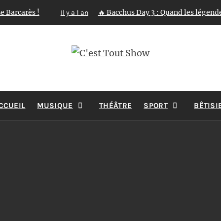
carès !
🔥 Bacchus Day 3 : Quand les légendes se 
Il y a 1 an
ST TOUT 
Reportages Spectacles Concerts Théâtre Danse
CCUEIL
MUSIQUE
THÉÂTRE
SPORT
BÊTISI