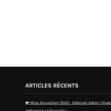
ARTICLES RÉCENTS
👑 Miss Roussillon 2025 : Déborah Adelin Chab
enflamme Le Barcarès !