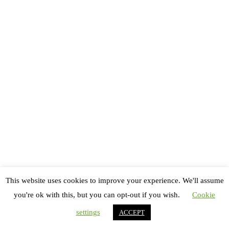
Publié le
22 Juin 2025
🔥 Bacchus Day 3 : Quand les légendes se réveillent !
This website uses cookies to improve your experience. We'll assume
you're ok with this, but you can opt-out if you wish.
Cookie
Publié le
16 Juin 2025
settings
ACCEPT