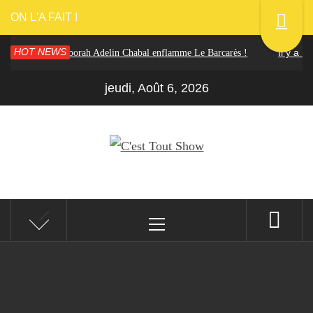
ON L'A FAIT !
HOT NEWS
Il y a 1 a
illon 2025 : Déborah Adelin Chabal enflamme Le Barcarès !
jeudi, Août 6, 2026
C'EST TOUT SHOW
Reportages Spectacles Concerts Théâtre Danse