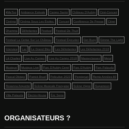
#MeToo
Ambiance Estivale
Campo Santo
Château D'Aubiry
Ciné-Concert
Cinéma
Cinéma Sous Les Étoiles.
Concert
Conférence De Presse
Céret
Dhamma
Déferlantes
Festival
Festival De Thuir
Festival La Cerise Sur Le Château
Festival Épicurien
Get Busy
Gimme The Light
Interview
Lac
Le Grand Bleu
Les Déferlantes
Les Déferlantes 2018
Lili Charles
Live Au Campo
Live Au Campo 2018
Masterclasses
Metal
Musique
Musique Live
Parc D'Aubiry Ceret
Parc D’Aubiry
Parc Palauda
Pascal Obispo
Patrick Bruel
Peliculive 2023
Perpignan
Remix Années 80
Rosanna Arquette
Scène Musicale Française
Scène Vigne
Supamoon
Villa Palauda
Électro-House
Éric Serra
ORGANISATEURS ?