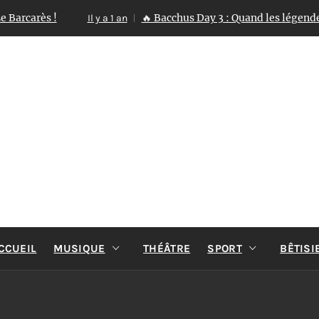
arès !
🔥 Bacchus Day 3 : Quand les légendes se r
Il y a 1 an
ST TOUT 
Reportages Spectacles Concerts Théâtre Danse
CCUEIL
MUSIQUE
THÉÂTRE
SPORT
BÊTISI