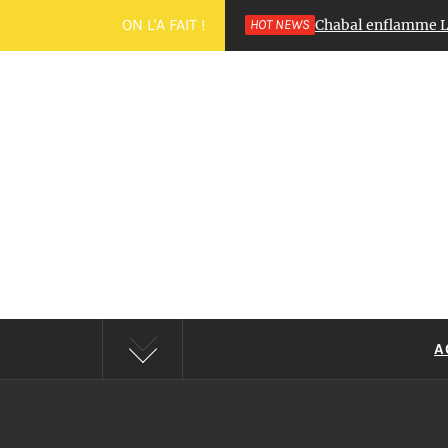
ON L'A FAIT !
 Miss Roussillon 2025 : Déborah Adelin Chabal enflamme Le Barc
HOT NEWS
C'E
A