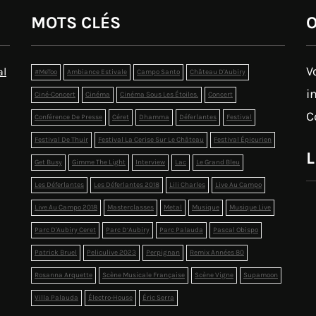
MOTS CLÉS
O
V
al
#MeToo
Ambiance Estivale
Campo Santo
Château D'Aubiry
i
Ciné-Concert
Cinéma
Cinéma Sous Les Étoiles.
Concert
C
Conférence De Presse
Céret
Dhamma
Déferlantes
Festival
Festival De Thuir
Festival La Cerise Sur Le Château
Festival Épicurien
L
Get Busy
Gimme The Light
Interview
Lac
Le Grand Bleu
Les Déferlantes
Les Déferlantes 2018
Lili Charles
Live Au Campo
Live Au Campo 2018
Masterclasses
Metal
Musique
Musique Live
Parc D'Aubiry Ceret
Parc D’Aubiry
Parc Palauda
Pascal Obispo
Patrick Bruel
Peliculive 2023
Perpignan
Remix Années 80
Rosanna Arquette
Scène Musicale Française
Scène Vigne
Supamoon
Villa Palauda
Électro-House
Éric Serra