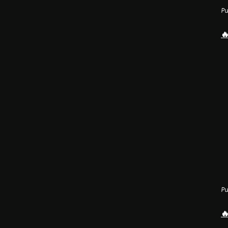
Pu
🔥
Pu
🔥