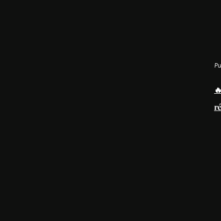
Pu

ré