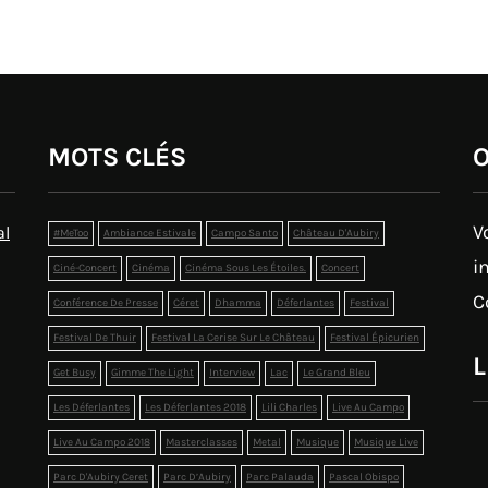
MOTS CLÉS
O
V
al
#MeToo
Ambiance Estivale
Campo Santo
Château D'Aubiry
i
Ciné-Concert
Cinéma
Cinéma Sous Les Étoiles.
Concert
C
Conférence De Presse
Céret
Dhamma
Déferlantes
Festival
Festival De Thuir
Festival La Cerise Sur Le Château
Festival Épicurien
L
Get Busy
Gimme The Light
Interview
Lac
Le Grand Bleu
Les Déferlantes
Les Déferlantes 2018
Lili Charles
Live Au Campo
Live Au Campo 2018
Masterclasses
Metal
Musique
Musique Live
Parc D'Aubiry Ceret
Parc D’Aubiry
Parc Palauda
Pascal Obispo