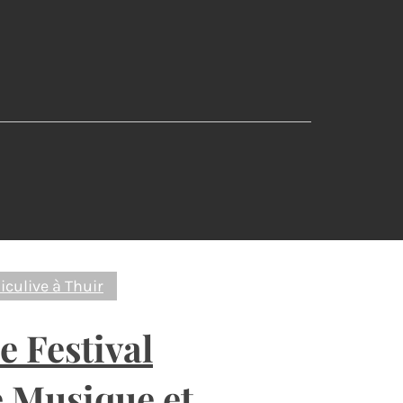
iculive à Thuir
Le Festival
 Musique et