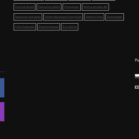
Patrick Bruel
Peliculive 2023
Perpignan
Remix Années 80
Rosanna Arquette
Scène Musicale Française
Scène Vigne
Supamoon
Villa Palauda
Électro-House
Éric Serra
Pu

e