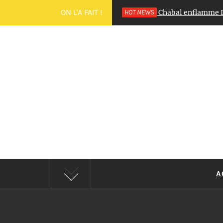
ON L'A FAIT !
 Miss Roussillon 2025 : Déborah Adelin Chabal enflamme Le Bar
HOT NEWS
C'E
A