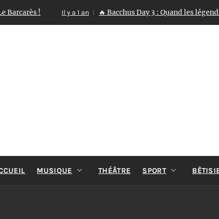
carès !
🔥 Bacchus Day 3 : Quand les légendes se r
Il y a 1 an
ST TOUT 
Reportages Spectacles Concerts Théâtre Danse
CCUEIL
MUSIQUE
THÉÂTRE
SPORT
BÊTISI