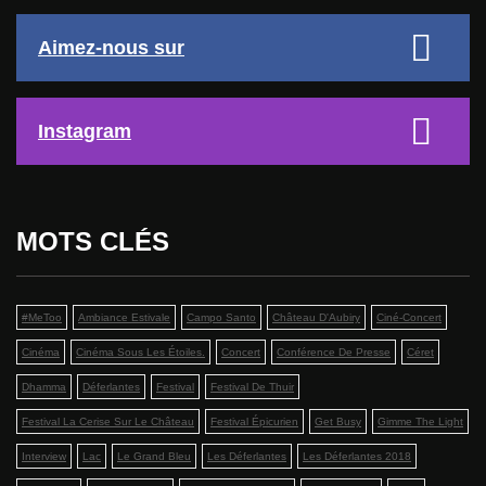
Aimez-nous sur
Instagram
MOTS CLÉS
#MeToo
Ambiance Estivale
Campo Santo
Château D'Aubiry
Ciné-Concert
Cinéma
Cinéma Sous Les Étoiles.
Concert
Conférence De Presse
Céret
Dhamma
Déferlantes
Festival
Festival De Thuir
Festival La Cerise Sur Le Château
Festival Épicurien
Get Busy
Gimme The Light
Interview
Lac
Le Grand Bleu
Les Déferlantes
Les Déferlantes 2018