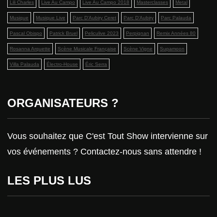
Lili Charles
Live Au Campo
Live Au Campo 2018
Masterclasses
Metal
Musique
Musique Live
Parc D'Aubiry Ceret
Parc D’Aubiry
Parc Palauda
Pascal Obispo
Patrick Bruel
Peliculive 2023
Perpignan
Remix Années 80
Rosanna Arquette
Scène Musicale Française
Scène Vigne
Supamoon
Villa Palauda
Électro-House
Éric Serra
ORGANISATEURS ?
Vous souhaitez que C'est Tout Show intervienne sur
vos événements ? Contactez-nous sans attendre !
LES PLUS LUS